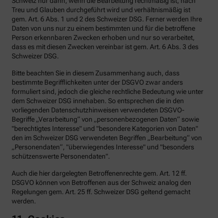
Schweiz nur dann, wenn die Bearbeitung rechtmäßig ist, nach
Treu und Glauben durchgeführt wird und verhältnismäßig ist
gem. Art. 6 Abs. 1 und 2 des Schweizer DSG. Ferner werden Ihre
Daten von uns nur zu einem bestimmten und für die betroffene
Person erkennbaren Zwecken erhoben und nur so verarbeitet,
dass es mit diesen Zwecken vereinbar ist gem. Art. 6 Abs. 3 des
Schweizer DSG.
Bitte beachten Sie in diesem Zusammenhang auch, dass
bestimmte Begrifflichkeiten unter der DSGVO zwar anders
formuliert sind, jedoch die gleiche rechtliche Bedeutung wie unter
dem Schweizer DSG innehaben. So entsprechen die in den
vorliegenden Datenschutzhinweisen verwendeten DSGVO-
Begriffe „Verarbeitung“ von „personenbezogenen Daten“ sowie
"berechtigtes Interesse" und "besondere Kategorien von Daten"
den im Schweizer DSG verwendeten Begriffen „Bearbeitung“ von
„Personendaten“, "überwiegendes Interesse" und "besonders
schützenswerte Personendaten".
Auch die hier dargelegten Betroffenenrechte gem. Art. 12 ff.
DSGVO können von Betroffenen aus der Schweiz analog den
Regelungen gem. Art. 25 ff. Schweizer DSG geltend gemacht
werden.