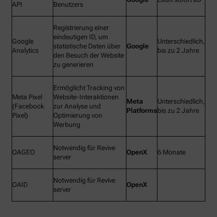
API
Benutzers
Registrierung einer
eindeutigen ID, um
Google
Unterschiedlich,
statistische Daten über
Google
Analytics
bis zu 2 Jahre
den Besuch der Website
zu generieren
Ermöglicht Tracking von
Meta Pixel
Website-Interaktionen
Meta
Unterschiedlich,
(Facebook
zur Analyse und
Platforms
bis zu 2 Jahre
Pixel)
Optimierung von
Werbung
Notwendig für Revive
OAGEO
OpenX
6 Monate
server
Notwendig für Revive
OAID
OpenX
server