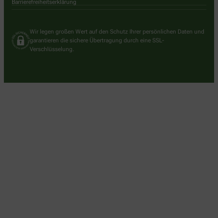
Barrierefreiheitserklärung
Wir legen großen Wert auf den Schutz Ihrer persönlichen Daten und
garantieren die sichere Übertragung durch eine SSL-
Verschlüsselung.