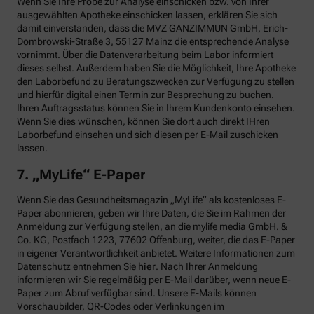
Wenn Sie Ihre Probe zur Analyse einschicken bzw. von Ihrer
ausgewählten Apotheke einschicken lassen, erklären Sie sich
damit einverstanden, dass die MVZ GANZIMMUN GmbH, Erich-
Dombrowski-Straße 3, 55127 Mainz die entsprechende Analyse
vornimmt. Über die Datenverarbeitung beim Labor informiert
dieses selbst. Außerdem haben Sie die Möglichkeit, Ihre Apotheke
den Laborbefund zu Beratungszwecken zur Verfügung zu stellen
und hierfür digital einen Termin zur Besprechung zu buchen.
Ihren Auftragsstatus können Sie in Ihrem Kundenkonto einsehen.
Wenn Sie dies wünschen, können Sie dort auch direkt IHren
Laborbefund einsehen und sich diesen per E-Mail zuschicken
lassen.
7. „MyLife“ E-Paper
Wenn Sie das Gesundheitsmagazin „MyLife“ als kostenloses E-
Paper abonnieren, geben wir Ihre Daten, die Sie im Rahmen der
Anmeldung zur Verfügung stellen, an die mylife media GmbH. &
Co. KG, Postfach 1223, 77602 Offenburg, weiter, die das E-Paper
in eigener Verantwortlichkeit anbietet. Weitere Informationen zum
Datenschutz entnehmen Sie
hier
. Nach Ihrer Anmeldung
informieren wir Sie regelmäßig per E-Mail darüber, wenn neue E-
Paper zum Abruf verfügbar sind. Unsere E-Mails können
Vorschaubilder, QR-Codes oder Verlinkungen im