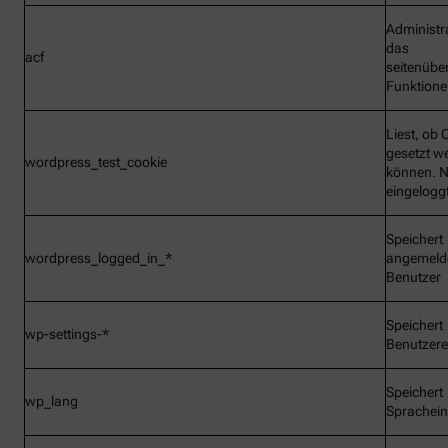
Administr
das
acf
seitenübe
Funktionen
Liest, ob 
gesetzt w
wordpress_test_cookie
können. N
eingelogg
Speichert
wordpress_logged_in_*
angemeld
Benutzer
Speichert
wp-settings-*
Benutzere
Speichert
wp_lang
Sprachein