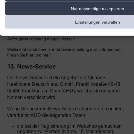
Einsehen der übermittelten Chat-Inhalte ausschließt.
Nur notwendige akzeptieren
Zur Optimierung
unserer Kundenk
ommunikation und zur
Bereitstellung der Kontaktmöglichkeiten nutzen wir den Dienst
Einstellungen verwalten
Superchat der SuperX GmbH, Prenzlauer Allee 242, 10405 Berlin.
Superchat agiert als Auftragsverarbeiter gemäß Art. 28 DSGVO.
Mit dem Anbieter wurde ein entsprechender Vertrag zur
Auftragsverarbeitung abgeschlossen.
Weitere Informationen zur Datenverarbeitung durch Superchat
finden Sie
hier
und
hier
.
13. News-Service
Der News-Service ist ein Angebot der Alliance
Healthcare Deutschland GmbH, Franklinstraße 46-48,
60486 Frankfurt am Main (AHD), welches in unserem
Namen verschickt wird.
Wenn Sie unseren News-Service abonnieren möchten,
verarbeitet AHD die folgenden Daten:
die bei der Registrierung im Webshop gemachten
Angaben zur Person (Name, , E-Mailadresse),