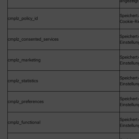
angezeigt
Speichert 
cmplz_policy_id
Cookie-Ric
Speichert 
cmplz_consented_services
Einstellu
Speichert 
cmplz_marketing
Einstellu
Speichert 
cmplz_statistics
Einstellu
Speichert 
cmplz_preferences
Einstellu
Speichert 
cmplz_functional
Einstellu