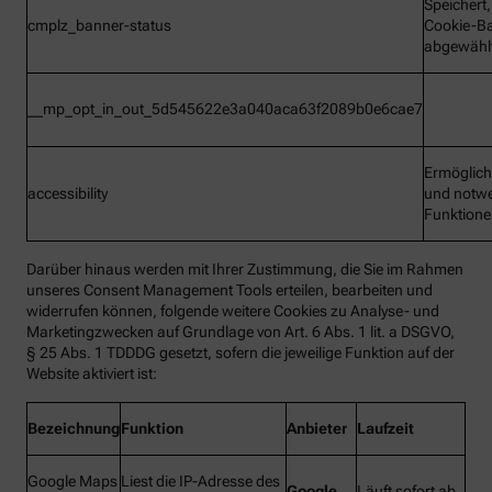
Speichert
cmplz_banner-status
Cookie-B
abgewähl
__mp_opt_in_out_5d545622e3a040aca63f2089b0e6cae7
Ermöglic
accessibility
und notw
Funktion
Darüber hinaus werden mit Ihrer Zustimmung, die Sie im Rahmen
unseres Consent Management Tools erteilen, bearbeiten und
widerrufen können, folgende weitere Cookies zu Analyse- und
Marketingzwecken auf Grundlage von Art. 6 Abs. 1 lit. a DSGVO,
§ 25 Abs. 1 TDDDG gesetzt, sofern die jeweilige Funktion auf der
Website aktiviert ist:
Bezeichnung
Funktion
Anbieter
Laufzeit
Google Maps
Liest die IP-Adresse des
Google
Läuft sofort ab