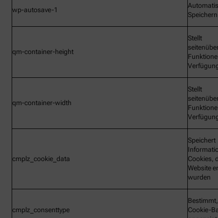
Automati
wp-autosave-1
Speichern
Stellt
seitenübe
qm-container-height
Funktione
Verfügun
Stellt
seitenübe
qm-container-width
Funktione
Verfügun
Speichert
Informati
cmplz_cookie_data
Cookies, d
Website e
wurden
Bestimmt,
cmplz_consenttype
Cookie-B